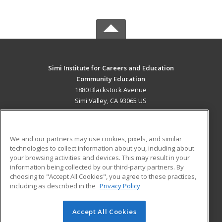
Simi Institute for Careers and Education
Community Education
1880 Blackstock Avenue
Simi Valley, CA 93065 US
MAIN CONTENT
Career Training
We and our partners may use cookies, pixels, and similar
technologies to collect information about you, including about
ADDITIONAL RESOURCES
your browsing activities and devices. This may result in your
information being collected by our third-party partners. By
Military
Student Blog
choosing to "Accept All Cookies", you agree to these practices,
Financial Assistance
including as described in the
Privacy Policy
Help
Accept All Cookies
© 2026 ed2go, a division of Cengage Learning. All rights