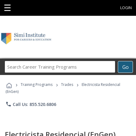
☰
LOGIN
Search
Go
Career
Training
›
›
›
Programs
Training Programs
Trades
Electricista Residencial
(EnGen)
phone
Call Us: 855.520.6806
Electricista Residencial (EnGen)