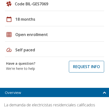
Code BIL-GES7069
calendar_today
18 months
grid_on
Open enrollment
speed
Self paced
Have a question?
REQUEST INFO
We're here to help
Overview
La demanda de electricistas residenciales calificados