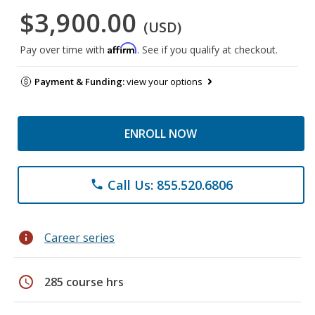
$3,900.00
(USD)
Affirm
Pay over time with
. See if you qualify at checkout.
Payment & Funding:
view your options
ENROLL NOW
Call Us: 855.520.6806
phone
info
Career series
schedule
285 course hrs